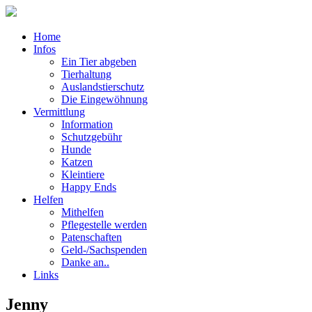
Home
Infos
Ein Tier abgeben
Tierhaltung
Auslandstierschutz
Die Eingewöhnung
Vermittlung
Information
Schutzgebühr
Hunde
Katzen
Kleintiere
Happy Ends
Helfen
Mithelfen
Pflegestelle werden
Patenschaften
Geld-/Sachspenden
Danke an..
Links
Jenny