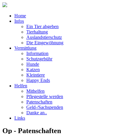
Home
Infos
Ein Tier abgeben
Tierhaltung
Auslandstierschutz
Die Eingewöhnung
Vermittlung
Information
Schutzgebühr
Hunde
Katzen
Kleintiere
Happy Ends
Helfen
Mithelfen
Pflegestelle werden
Patenschaften
Geld-/Sachspenden
Danke an..
Links
Op - Patenschaften