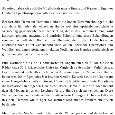
Ab sofort haben wir auch die Möglichkeit unsere Hunde und Katzen in Eger vor
Ort durch Operationspatenschaften aktiv zu unterstützen.
Bei fast 300 Tieren im Tierheim bleiben die hohen Tierarztrechnungen nicht
aus, denn für jeden der einzelnen Hunde soll eine optimale medizinische
Versorgung gewährleistet sein. Jeder Hund, der in das Tierheim kommt, wird
kastriert, geimpft, entwurmt und entfloht. Schon alleine diese Behandlungen
sprengen schnell den Rahmen des Budgets, denn die Hunde brauchen
zusätzlich noch Futter. Zudem sind viele weitere spezielle Operationen und
Wundbehandlungen nötig, um in akuten Notfällen den Hunden medizinisch so
gut wie möglich gerecht zu werden.
Eine Kastration für eine Hündin kostet in Ungarn circa 65 €. Die für einen
Rüden circa 30 €. Lächerliche Preise im Vergleich zu deutschen Verhältnissen.
Doch summiert sich alles recht schnell, wenn man die Masse der Hunde
betrachtet, die in Eger jedes Jahr kastriert werden. Da viele Leute vor Ort nur für
einen Hungerlohn arbeiten müssen, können sich leider auch viele Privatleute
die Kastration ihrer eigenen Tiere nicht leisten. Da viele Tiere dort noch frei auf
dem Hof leben, ist es ein Leichtes für die Hunde sich zu vermehren. Diese
Welpen landen dann wieder auf der Straße oder in Tötungen. Im besten Fall aber
in einem Tierheim wie in Eger, wo kastriert wird um das Problem effektiv zu
bekämpfen.
Man muss das Straßenhundproblem an der Wurzel packen und dabei kommt