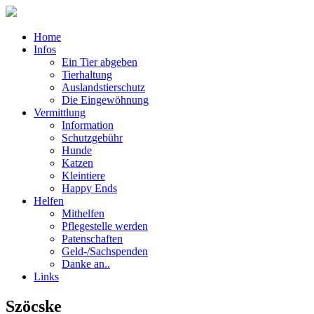
Home
Infos
Ein Tier abgeben
Tierhaltung
Auslandstierschutz
Die Eingewöhnung
Vermittlung
Information
Schutzgebühr
Hunde
Katzen
Kleintiere
Happy Ends
Helfen
Mithelfen
Pflegestelle werden
Patenschaften
Geld-/Sachspenden
Danke an..
Links
Szöcske